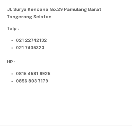
Jl. Surya Kencana No.29 Pamulang Barat
Tangerang Selatan
Telp :
021 22742132
021 7405323
HP :
0815 4581 6925
0856 803 7179